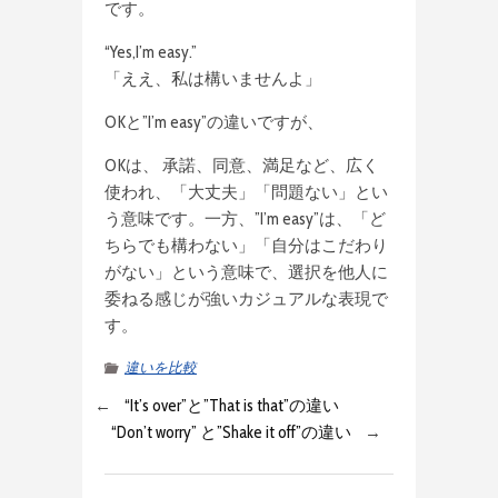
です。
“Yes,I’m easy.”
「ええ、私は構いませんよ」
OKと”I’m easy”の違いですが、
OKは、 承諾、同意、満足など、広く
使われ、「大丈夫」「問題ない」とい
う意味です。一方、”I’m easy”は、「ど
ちらでも構わない」「自分はこだわり
がない」という意味で、選択を他人に
委ねる感じが強いカジュアルな表現で
す。
違いを比較
←
“It’s over”と”That is that”の違い
“Don’t worry” と”Shake it off”の違い
→