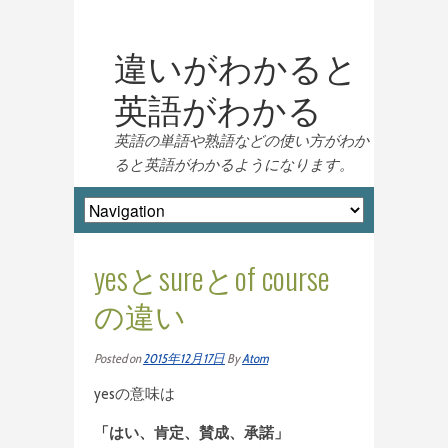
違いがわかると
英語がわかる
英語の単語や熟語などの使い方がわか
ると英語がわかるようになります。
yesとsureとof course
の違い
Posted on
2015年12月17日
By
Atom
yesの意味は
「はい、肯定、賛成、承諾」