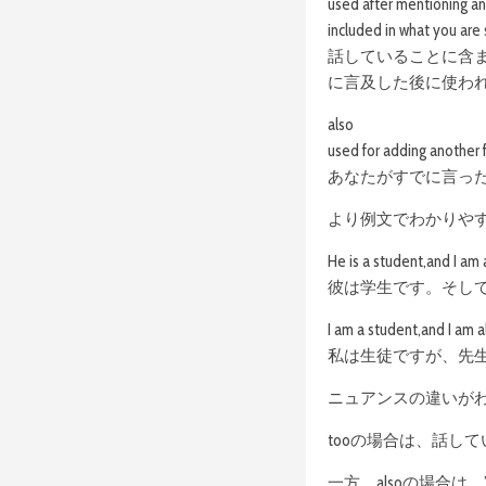
used after mentioning an 
included in what you are 
話していることに含
に言及した後に使わ
also
used for adding another 
あなたがすでに言っ
より例文でわかりや
He is a student,and I am 
彼は学生です。そし
I am a student,and I am a
私は生徒ですが、先
ニュアンスの違いが
tooの場合は、話し
一方、alsoの場合