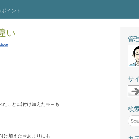
のポイント
の違い
管理人
Atom
サ
べたことに)付け加えた⇒～も
検
)付け加えた⇒あまりにも
カ