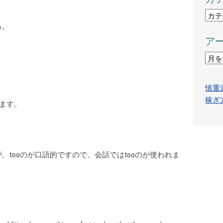
カ
る。
テ
ア
ゴ
リ
ア
ー
ー
カ
慎重
イ
稼ぎ
ています。
ブ
ですが、tooのが口語的ですので、会話ではtooのが使われま