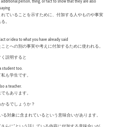
additional person, thing, or fact to show that they are also
saying
まれていることを示すために、付加する人やものや事実
れる。
fact or idea to what you have already said
たことへの別の事実や考えに付加するために使われる。
すく説明すると
a student too.
て私も学生です。
lso a teacher.
生でもあります。
わかるでしょうか？
ている対象に含まれているという意味合いがあります。
は、”さらに”という話している内容に付加する意味合いが