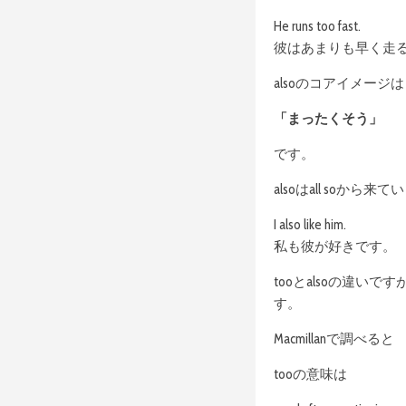
He runs too fast.
彼はあまりも早く走
alsoのコアイメージは
「まったくそう」
です。
alsoはall soから来
I also like him.
私も彼が好きです。
tooとalsoの違い
す。
Macmillanで調べると
tooの意味は