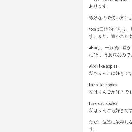
あります。
微妙なので使い方に
tooは口語的であり
す。また、置かれた
alsoは、一般的に
に”という意味なので
Also I like apples.
私もりんごは好きで
I also like apples.
私はりんごが好きで
I like also apples.
私はりんごも好きで
ただ、位置に依存し
す。