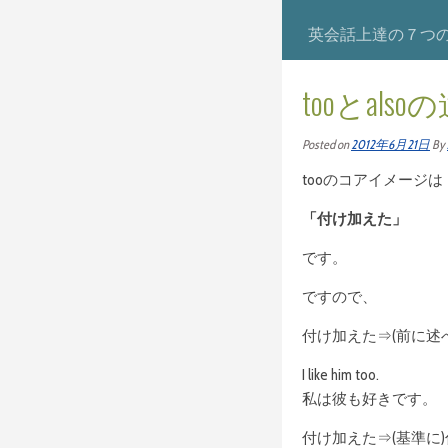
英会話上達の７つ
tooとalso
Posted on
2012年6月21日
By
tooのコアイメージは
「付け加えた」
です。
ですので、
付け加えた⇒(前に述
I like him too.
私は彼も好きです。
付け加えた⇒(基準に