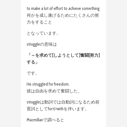
to make a lot of effort to achieve something
何かを成し遂げるためにたくさんの努
力をすること
となっています。
struggleの意味は
「～を求めて[しようとして]奮闘[努力]
する」
です。
He struggled for freedom.
彼は自由を求めて奮闘した。
struggleは動詞では自動詞になるため前
置詞としてforやwithを伴います。
Macmillanで調べると