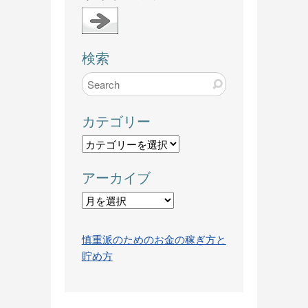
検索
カテゴリー
カ
テ
アーカイブ
ゴ
リ
ア
ー
ー
カ
慎重派のためのお金の稼ぎ方と
イ
貯め方
ブ