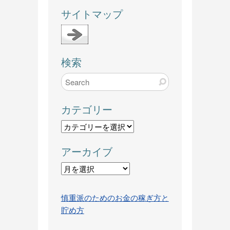
サイトマップ
検索
カテゴリー
カ
テ
アーカイブ
ゴ
リ
ア
ー
ー
カ
慎重派のためのお金の稼ぎ方と
イ
貯め方
ブ