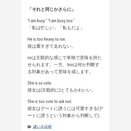
「それと同じかさらに」
“I am busy.” “I am busy,too.”
「私は忙しい」「私もだよ」
He is too heavy to run.
彼は重すぎて走れない。
soは主観的な感じで単独で意味を持た
せられます。一方、tooは何か判断す
る対象があって意味を成します。
She is so cute.
彼女は(主観的に)とてもかわいい。
She is too cute to ask out.
彼女はデートに誘うには可愛すぎる(デ
ートに誘うという対象から判断して)。
違いを比較