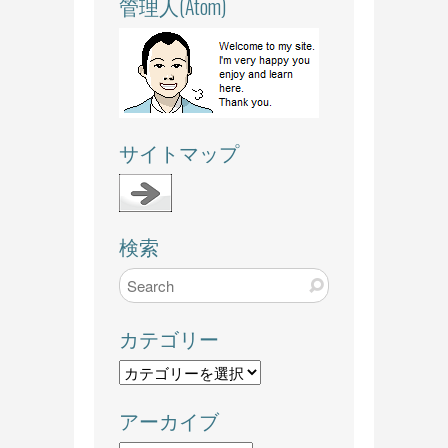
管理人(Atom)
サイトマップ
検索
カテゴリー
カ
テ
アーカイブ
ゴ
リ