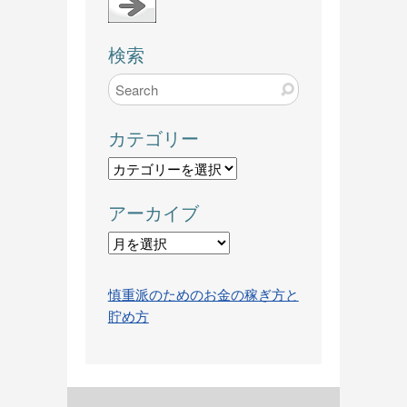
検索
カテゴリー
カ
テ
アーカイブ
ゴ
リ
ア
ー
ー
カ
慎重派のためのお金の稼ぎ方と
イ
貯め方
ブ