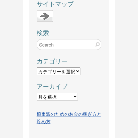
サイトマップ
検索
カテゴリー
カ
テ
アーカイブ
ゴ
リ
ア
ー
ー
カ
慎重派のためのお金の稼ぎ方と
イ
貯め方
ブ