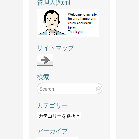
管理人(Atom)
サイトマップ
検索
カテゴリー
カ
テ
アーカイブ
ゴ
リ