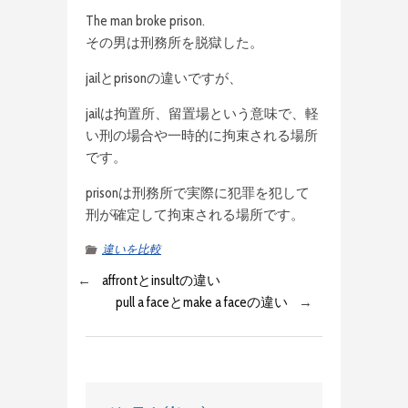
The man broke prison.
その男は刑務所を脱獄した。
jailとprisonの違いですが、
jailは拘置所、留置場という意味で、軽
い刑の場合や一時的に拘束される場所
です。
prisonは刑務所で実際に犯罪を犯して
刑が確定して拘束される場所です。
違いを比較
←
affrontとinsultの違い
pull a faceとmake a faceの違い
→