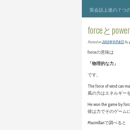
英会話上達の７つ
forceとpo
Posted on
2012年9月8日
By
forceの意味は
「物理的な力」
です。
The force of wind can m
風の力はエネルギー
He won the game by forc
彼は力でそのゲーム
Macmillanで調べると