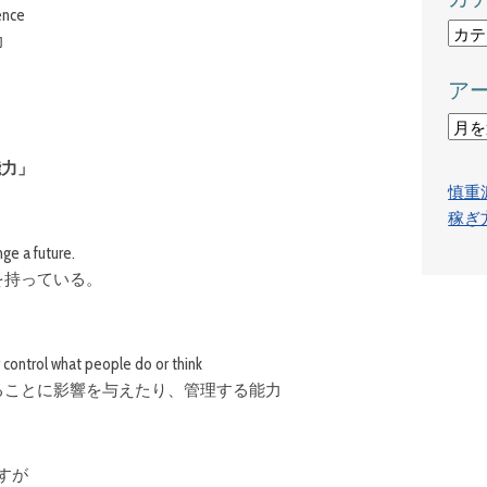
lence
カ
力
テ
ア
ゴ
リ
ア
ー
ー
能力」
カ
慎重
イ
稼ぎ
ブ
ge a future.
を持っている。
or control what people do or think
ることに影響を与えたり、管理する能力
ですが