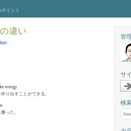
のポイント
werの違い
管理人
Atom
サ
ake energy.
を作り出すことができる。
検
e.
に勝った。
カ