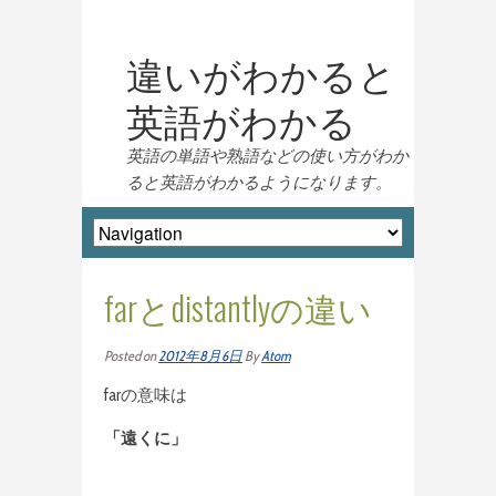
違いがわかると
英語がわかる
英語の単語や熟語などの使い方がわか
ると英語がわかるようになります。
farとdistantlyの違い
Posted on
2012年8月6日
By
Atom
farの意味は
「遠くに」