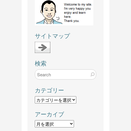
サイトマップ
検索
カテゴリー
カ
テ
アーカイブ
ゴ
リ
ア
ー
ー