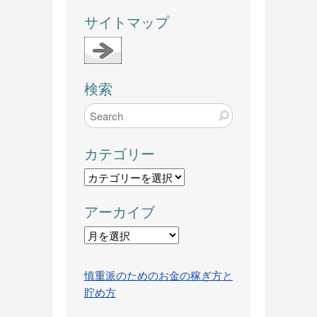
サイトマップ
検索
カテゴリー
カ
テ
アーカイブ
ゴ
リ
ア
ー
ー
カ
慎重派のためのお金の稼ぎ方と
イ
貯め方
ブ