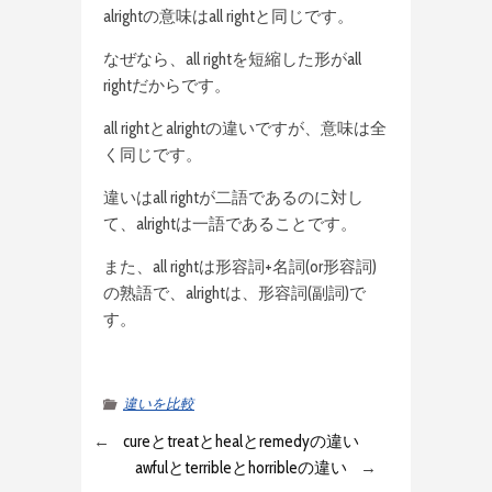
alrightの意味はall rightと同じです。
なぜなら、all rightを短縮した形がall
rightだからです。
all rightとalrightの違いですが、意味は全
く同じです。
違いはall rightが二語であるのに対し
て、alrightは一語であることです。
また、all rightは形容詞+名詞(or形容詞)
の熟語で、alrightは、形容詞(副詞)で
す。
違いを比較
←
cureとtreatとhealとremedyの違い
awfulとterribleとhorribleの違い
→