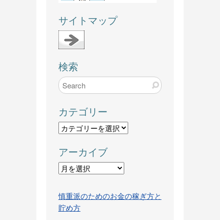
サイトマップ
検索
カテゴリー
カ
テ
アーカイブ
ゴ
リ
ア
ー
ー
カ
慎重派のためのお金の稼ぎ方と
イ
貯め方
ブ