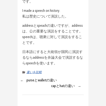
です。
I made a speech on history.
私は歴史について演説した。
addressとspeachの違いですが、address
は、公の重要な演説をすることです。
speechは、聴衆に対して演説をするこ
とです。
日本語にすると大統領が国民に演説す
るならaddressを弁論大会で演説するな
らspeechを使います。
違いを比較
←
purseとwalletの違い
capとhatの違い
→